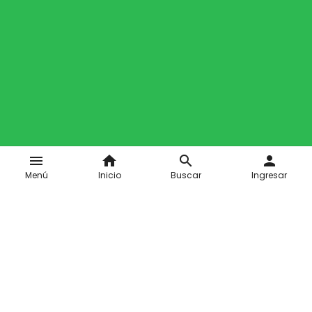
menu
home
search
person
Menú
Inicio
Buscar
Ingresar