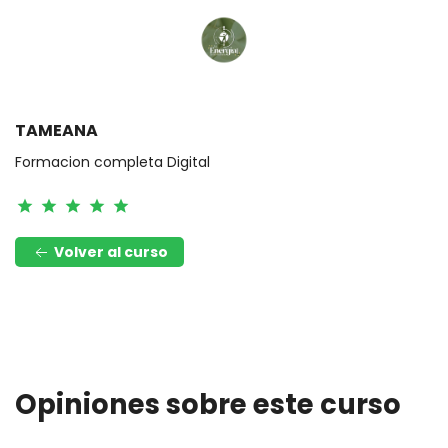
TAMEANA
Formacion completa Digital
star
star
star
star
star
Volver al curso
TAMEANA
Volver al curso
Opiniones sobre este curso