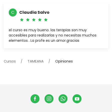
C
Claudia Salvo
star
star
star
star
star
el curso es muy bueno. las terapias son muy
accesibles para realizarlas y no necesitas muchos
elementos . La profe es un amor.gracias
Cursos
TAMEANA
Opiniones