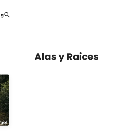
search
og
Alas y Raices